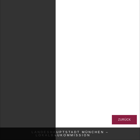
ZURÜCK
LANDESHAUPTSTADT MÜNCHEN –
LOKALBAUKOMMISSION