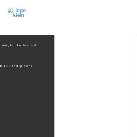
lbaukommission
ch geformten Corian®
nmöglichkeiten mit
 BDA Stadtplaner